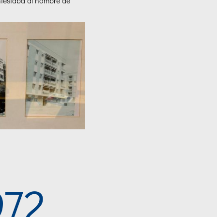
ontestaba al nombre de
972