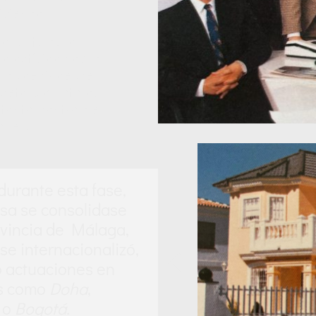
iviendas.
ponente de la
a actividad de la
 Es decir desde
aceta promotora,
o tanto, controla el
ones.
urante esta fase,
sa se consolidase
ovincia de Málaga,
se internacionalizó,
 actuaciones en
s como
Doha
,
n
o
Bogotá.