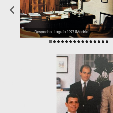
Chalet, Las Rozas, Pozuelo (Madrid
lidad del
1992
o cargo de Laguia,
rente directivo y
se había dedicado