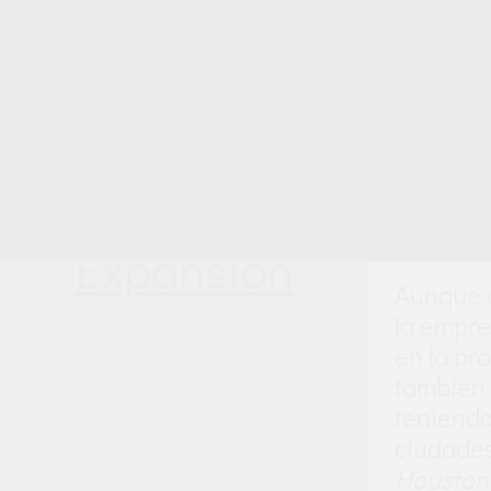
a la Promoción y Construcción de V
En la nueva etapa se incorporó la com
Arquitectura y Urbanismo, de tal modo que l
empresa se entiende de una forma global.
entonces cuando Laguia, S.A. realiza su f
Dibuja
,
Promueve
,
Construye
y
Vende
, por l
total desarrollo de las Promoci
Expansión
Aunque d
la empre
en la pr
también 
teniendo
ciudade
Housto